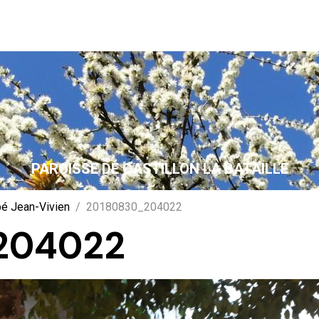
PAROISSE DE CASTILLON LA BATAILLE
bé Jean-Vivien
20180830_204022
204022