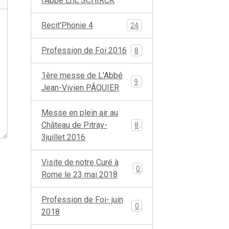
l'Abbé Eric SCHIRCK
Recit'Phonie 4
24
Profession de Foi 2016
8
1ère messe de L'Abbé
96
Jean-Vivien PÂQUIER
Messe en plein air au
Château de Pitray-
85
3juillet 2016
Visite de notre Curé à
0
Rome le 23 mai 2018
Profession de Foi- juin
0
2018