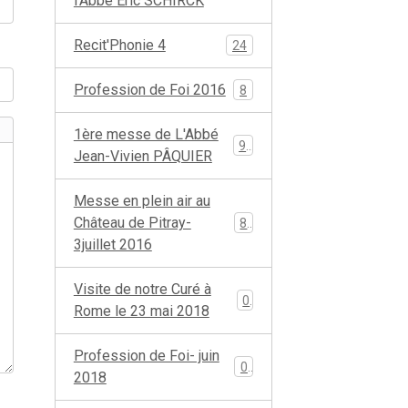
l'Abbé Eric SCHIRCK
Recit'Phonie 4
24
Profession de Foi 2016
8
1ère messe de L'Abbé
96
Jean-Vivien PÂQUIER
Messe en plein air au
Château de Pitray-
85
3juillet 2016
Visite de notre Curé à
0
Rome le 23 mai 2018
Profession de Foi- juin
0
2018