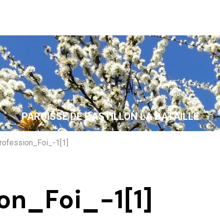
PAROISSE DE CASTILLON LA BATAILLE
ofession_Foi_-1[1]
on_Foi_-1[1]