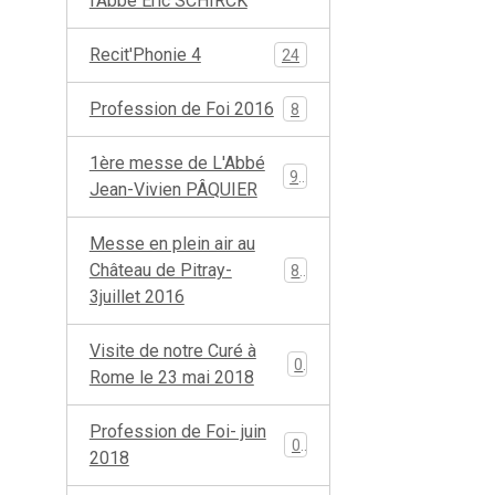
l'Abbé Eric SCHIRCK
Recit'Phonie 4
24
Profession de Foi 2016
8
1ère messe de L'Abbé
96
Jean-Vivien PÂQUIER
Messe en plein air au
Château de Pitray-
85
3juillet 2016
Visite de notre Curé à
0
Rome le 23 mai 2018
Profession de Foi- juin
0
2018